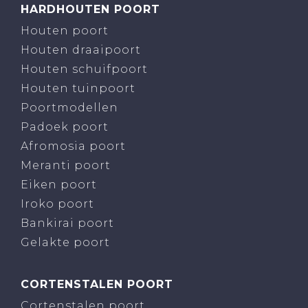
HARDHOUTEN POORT
Houten poort
Houten draaipoort
Houten schuifpoort
Houten tuinpoort
Poortmodellen
Padoek poort
Afromosia poort
Meranti poort
Eiken poort
Iroko poort
Bankirai poort
Gelakte poort
CORTENSTALEN POORT
Cortenstalen poort