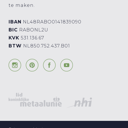
te maken.
IBAN
NL48RABO0141839090
BIC
RABONL2U
KVK
531.136.67
BTW
NL850.752.437.B01