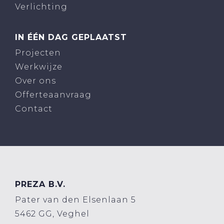
Verlichting
IN ÉÉN DAG GEPLAATST
Projecten
Werkwijze
Over ons
Offerteaanvraag
Contact
PREZA B.V.
Pater van den Elsenlaan 5
5462 GG, Veghel