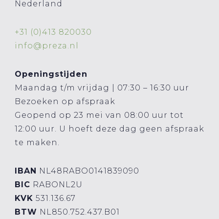
Nederland
+31 (0)413 820030
info@preza.nl
Openingstijden
Maandag t/m vrijdag | 07:30 – 16:30 uur
Bezoeken op afspraak
Geopend op 23 mei van 08:00 uur tot
12:00 uur. U hoeft deze dag geen afspraak
te maken.
IBAN
NL48RABO0141839090
BIC
RABONL2U
KVK
531.136.67
BTW
NL850.752.437.B01