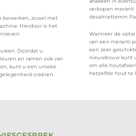
aflakken in event
verkopen meranti 
desalniettemin Pa
te bewerken, zowel met
chine. Hierdoor is het
hroeven.
Wanneer de optie 
van een meranti po
een zeer geschikte
bruiken. Doordat u
nieuwbouw kunt u
 deuren en ramen ook van
om alle houtafwe
en, kunt u een unieke
hetzelfde hout te
ngelegenheid creëren.
VIESGESPREK