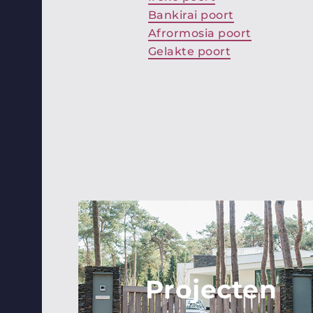
Bankirai poort
Afrormosia poort
Gelakte poort
Projecten