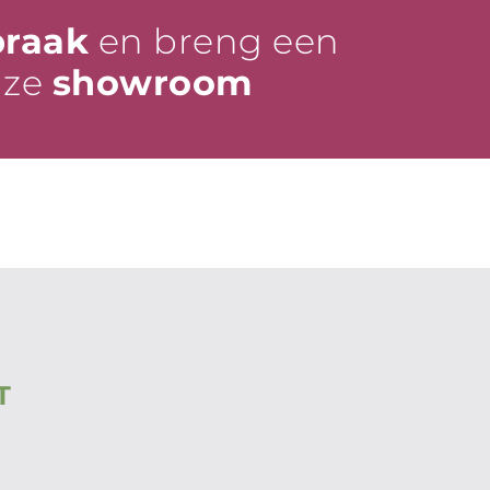
praak
en breng een
nze
showroom
T