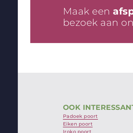
Maak een
afs
bezoek aan o
OOK INTERESSAN
Padoek poort
Eiken poort
Iroko poort