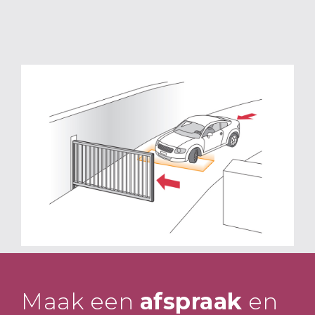
Maak een
afspraak
en