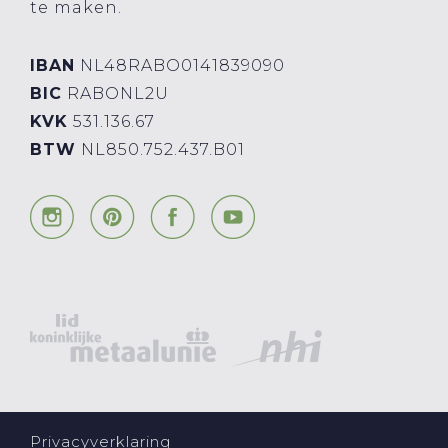
te maken.
IBAN
NL48RABO0141839090
BIC
RABONL2U
KVK
531.136.67
BTW
NL850.752.437.B01
Privacyverklaring