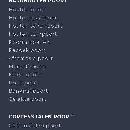
HARDHOUTEN POORT
Houten poort
Houten draaipoort
Houten schuifpoort
Houten tuinpoort
Poortmodellen
Padoek poort
Afromosia poort
Meranti poort
Eiken poort
Iroko poort
Bankirai poort
Gelakte poort
CORTENSTALEN POORT
Cortenstalen poort