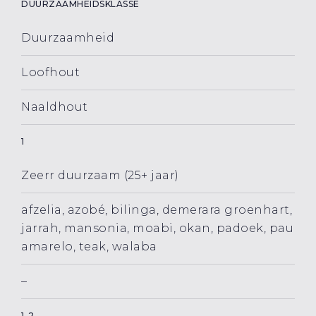
DUURZAAMHEIDSKLASSE
Duurzaamheid
Loofhout
Naaldhout
1
Zeerr duurzaam (25+ jaar)
afzelia, azobé, bilinga, demerara groenhart,
jarrah, mansonia, moabi, okan, padoek, pau
amarelo, teak, walaba
–
1-2