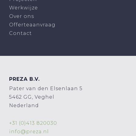
Werkwijze
Over ons
Offerteaanvraag
Contact
PREZA B.V.
Pater van den Elsenlaan 5
5462 GG, Veghel
Nederland
+31 (0)413 820030
info@preza.nl