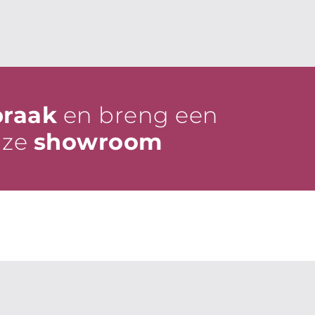
praak
en breng een
nze
showroom