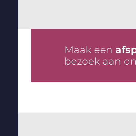
Maak een
afs
bezoek aan o