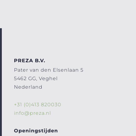
PREZA B.V.
Pater van den Elsenlaan 5
5462 GG, Veghel
Nederland
+31 (0)413 820030
info@preza.nl
Openingstijden