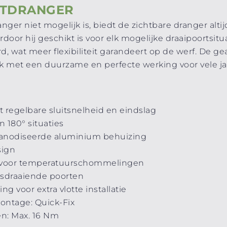
RTDRANGER
er niet mogelijk is, biedt de zichtbare dranger altij
door hij geschikt is voor elk mogelijke draaipoortsitu
erd, wat meer flexibiliteit garandeert op de werf. De
 met een duurzame en perfecte werking voor vele ja
 regelbare sluitsnelheid en eindslag
en 180° situaties
geanodiseerde aluminium behuizing
sign
g voor temperatuurschommelingen
htsdraaiende poorten
g voor extra vlotte installatie
ontage: Quick-Fix
n: Max. 16 Nm