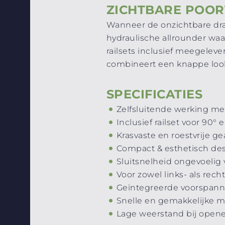
ZICHTBARE POO
Wanneer de onzichtbare drang
hydraulische allrounder waar
railsets inclusief meegelev
combineert een knappe look
SPECIFICATIES
Zelfsluitende werking met
Inclusief railset voor 90° 
Krasvaste en roestvrije 
Compact & esthetisch de
Sluitsnelheid ongevoeli
Voor zowel links- als rec
Geïntegreerde voorspannin
Snelle en gemakkelijke m
Lage weerstand bij opene