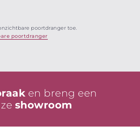
nzichtbare poortdranger toe.
bare poortdranger
praak
en breng een
nze
showroom