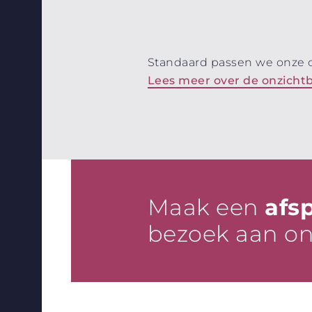
Standaard passen we onze o
Lees meer over de onzicht
Maak een
afs
bezoek aan o