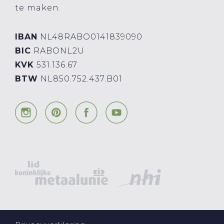
te maken.
IBAN
NL48RABO0141839090
BIC
RABONL2U
KVK
531.136.67
BTW
NL850.752.437.B01