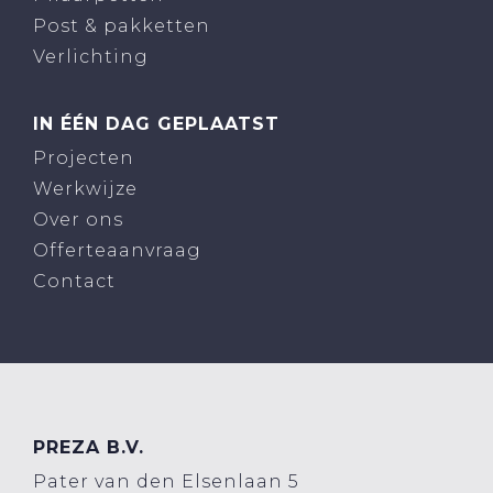
Post & pakketten
Verlichting
IN ÉÉN DAG GEPLAATST
Projecten
Werkwijze
Over ons
Offerteaanvraag
Contact
PREZA B.V.
Pater van den Elsenlaan 5