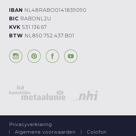
IBAN
NL48RABO0141839090
BIC
RABONL2U
KVK
531.136.67
BTW
NL850.752.437.B01
Privacyverklaring
Algemene voorwaarden
Colofon